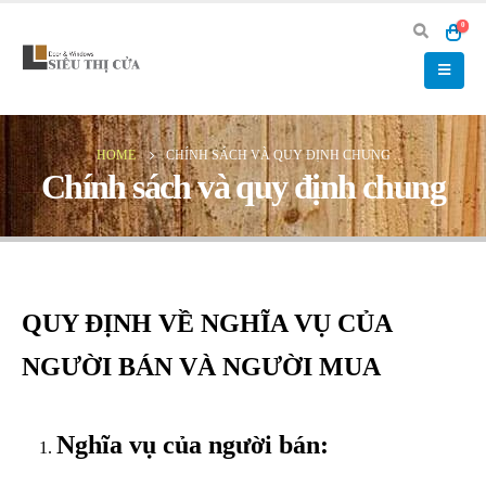
0
HOME
CHÍNH SÁCH VÀ QUY ĐỊNH CHUNG
Chính sách và quy định chung
QUY ĐỊNH VỀ NGHĨA VỤ CỦA
NGƯỜI BÁN VÀ NGƯỜI MUA
Nghĩa vụ của người bán: