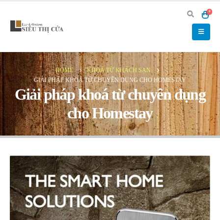
0
HOME
KHOÁ TỪ KHÁCH SẠN
GIẢI PHÁP KHOÁ TỪ CHUYÊN DỤNG CHO HOMESTAY
Giải pháp khoá từ chuyên dụng
cho Homestay