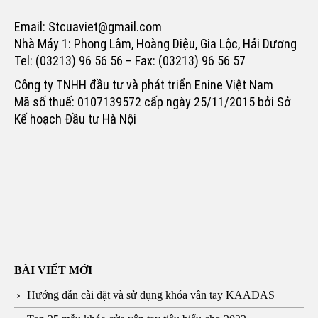
Email: Stcuaviet@gmail.com
Nhà Máy 1: Phong Lâm, Hoàng Diệu, Gia Lộc, Hải Dương
Tel: (03213) 96 56 56 – Fax: (03213) 96 56 57
Công ty TNHH đầu tư và phát triển Enine Việt Nam
Mã số thuế: 0107139572 cấp ngày 25/11/2015 bởi Sở
Kế hoạch Đầu tư Hà Nội
BÀI VIẾT MỚI
Hướng dẫn cài đặt và sử dụng khóa vân tay KAADAS
Top 25 mẫu khóa cửa vân tay tiêu biểu cho 2022
Tại sao cửa gỗ công nghiệp thường được lựa chọn cho các
công trình dự án
Cửa thép vân gỗ giải pháp thay thế cửa gỗ tự nhiên