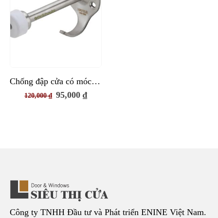
Chống đập cửa có móc treo
Giá
Giá
95,000
₫
120,000
₫
gốc
hiện
là:
tại
120,000 ₫.
là:
95,000 ₫.
Công ty TNHH Đầu tư và Phát triển ENINE Việt Nam.