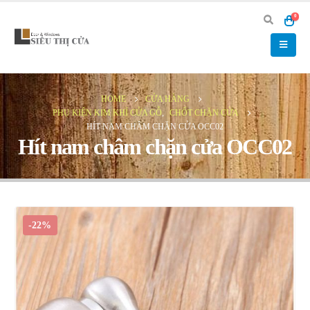
0
HOME
CỬA HÀNG
PHỤ KIỆN KIM KHÍ CỬA GỖ
,
CHỐT CHẶN CỬA
HÍT NAM CHÂM CHẶN CỬA OCC02
Hít nam châm chặn cửa OCC02
-22%