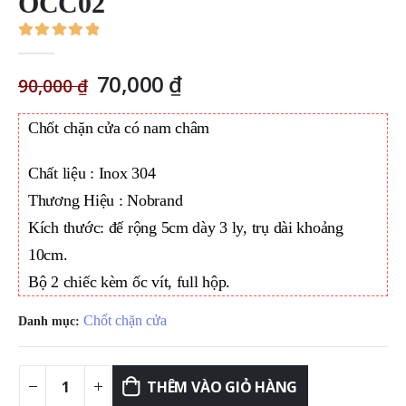
OCC02
0
out of 5
Giá
Giá
70,000
₫
90,000
₫
gốc
hiện
là:
tại
Chốt chặn cửa có nam châm
90,000 ₫.
là:
70,000 ₫.
Chất liệu : Inox 304
Thương Hiệu : Nobrand
Kích thước: đế rộng 5cm dày 3 ly, trụ dài khoảng
10cm.
Bộ 2 chiếc kèm ốc vít, full hộp.
Chốt chặn cửa
Danh mục:
THÊM VÀO GIỎ HÀNG