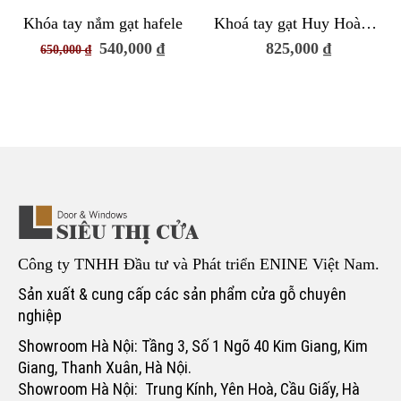
Khóa tay nắm gạt hafele
Khoá tay gạt Huy Hoàng KG211
Giá
Giá
540,000
₫
825,000
₫
650,000
₫
gốc
hiện
là:
tại
650,000 ₫.
là:
540,000 ₫.
Công ty TNHH Đầu tư và Phát triển ENINE Việt Nam.
Sản xuất & cung cấp các sản phẩm cửa gỗ chuyên
nghiệp
Showroom Hà Nội: Tầng 3, Số 1 Ngõ 40 Kim Giang, Kim
Giang, Thanh Xuân, Hà Nội.
Showroom Hà Nội: Trung Kính, Yên Hoà, Cầu Giấy, Hà