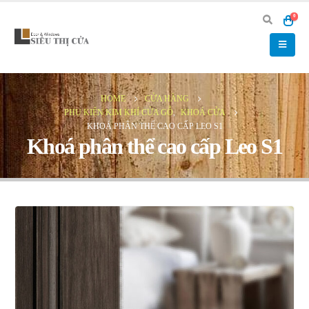
0
HOME
CỬA HÀNG
PHỤ KIỆN KIM KHÍ CỬA GỖ
,
KHOÁ CỬA
KHOÁ PHÂN THỂ CAO CẤP LEO S1
Khoá phân thể cao cấp Leo S1