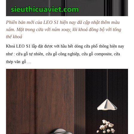
Phiên bản mới của LEO S1 hiện nay đã cập nhật thêm màu
xám. Mặt trong cửa với núm xoay, lõi khoá đồng bộ với tổng
thể khoá
Khoá LEO S1 lắp đặt được với hầu hết dòng cửa phổ thông hiện nay
như : cửa gỗ tự nhiên, cửa gỗ công nghiệp, cửa gỗ composite, cửa
thép vân gỗ …