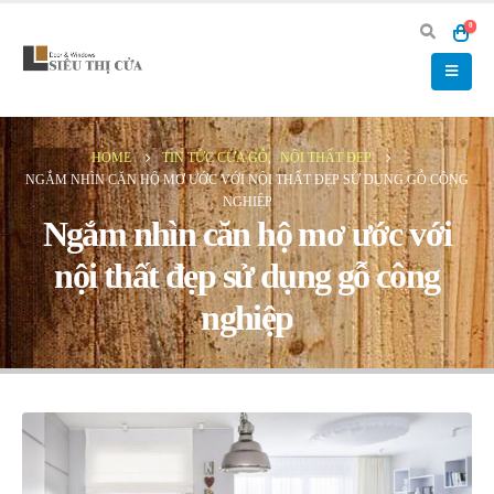
0
HOME
TIN TỨC CỬA GỖ
,
NỘI THẤT ĐẸP
NGẮM NHÌN CĂN HỘ MƠ ƯỚC VỚI NỘI THẤT ĐẸP SỬ DỤNG GỖ CÔNG
NGHIỆP
Ngắm nhìn căn hộ mơ ước với
nội thất đẹp sử dụng gỗ công
nghiệp