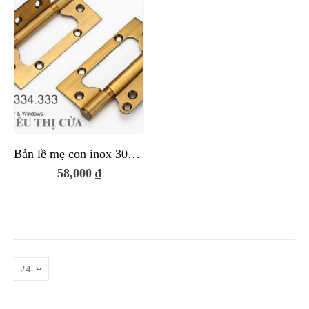
Bản lề mẹ con inox 304 màu vàng đồng
58,000
₫
0 ₫.