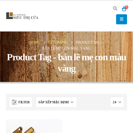
0
HOME
CỬA HÀNG
PRODUCT TAG -
BẢN LỀ MẸ CON MÀU VÀNG
Product Tag - bản lề mẹ con màu
vàng
FILTER