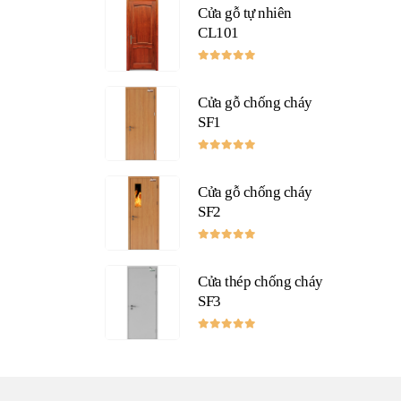
là:
tại
Cửa gỗ tự nhiên
2,300,000 ₫.
là:
CL101
2,070,000 ₫.
0
out of 5
Cửa gỗ chống cháy
SF1
0
out of 5
Cửa gỗ chống cháy
SF2
0
out of 5
Cửa thép chống cháy
SF3
0
out of 5