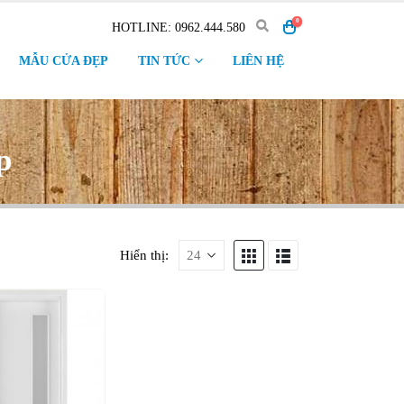
0
HOTLINE: 0962.444.580
MẪU CỬA ĐẸP
TIN TỨC
LIÊN HỆ
p
Hiển thị: