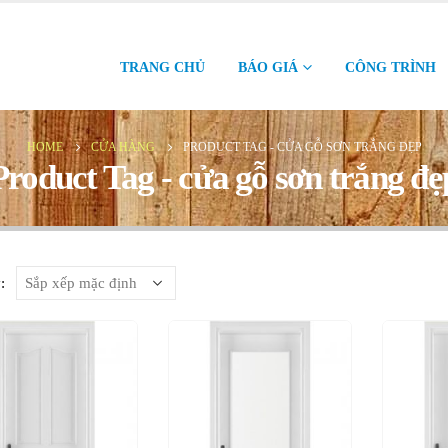
TRANG CHỦ
BÁO GIÁ
CÔNG TRÌNH
HOME
CỬA HÀNG
PRODUCT TAG -
CỬA GỖ SƠN TRẮNG ĐẸP
Product Tag - cửa gỗ sơn trắng đẹ
: