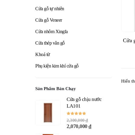
Cửa gỗ tự nhiên
Cửa gỗ Veneer
Cửa nhôm Xingfa
Cửa 
Cửa thép vân gỗ
Khoá từ
Phụ kiện kim khí cửa gỗ
Hiển th
Sản Phẩm Bán Chạy
Cửa gỗ chịu nước
LA101
0
out of 5
2,300,000
₫
Giá
Giá
2,070,000
₫
gốc
hiện