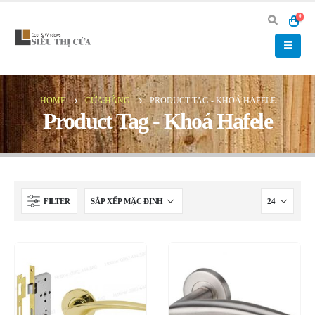
0
HOME
CỬA HÀNG
PRODUCT TAG -
KHOÁ HAFELE
Product Tag - Khoá Hafele
FILTER