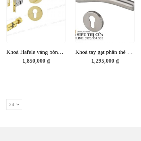
Khoá Hafele vàng bóng phân thể KPT21
Khoá tay gạt phân thể Hafele KPT03
1,850,000
₫
1,295,000
₫
0 ₫.