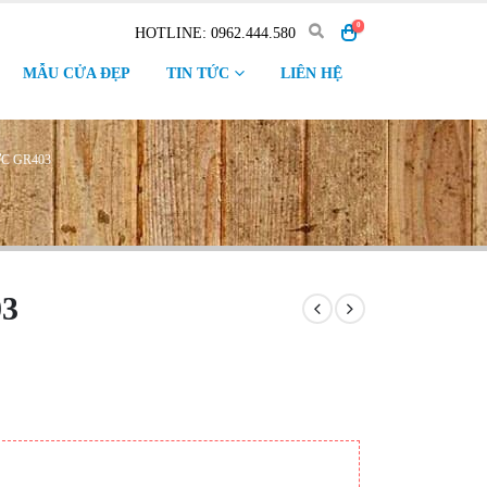
0
HOTLINE: 0962.444.580
MẪU CỬA ĐẸP
TIN TỨC
LIÊN HỆ
C GR403
03