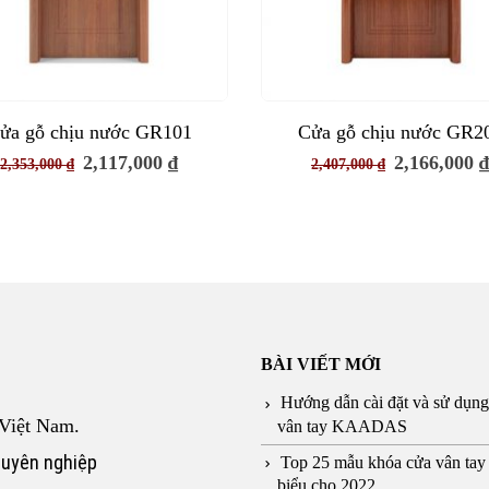
ửa gỗ chịu nước GR101
Cửa gỗ chịu nước GR2
Giá
Giá
Giá
2,117,000
₫
2,166,000
2,353,000
₫
2,407,000
₫
gốc
hiện
gốc
là:
tại
là:
2,353,000 ₫.
là:
2,407,000 ₫
2,117,000 ₫.
BÀI VIẾT MỚI
Hướng dẫn cài đặt và sử dụn
Việt Nam.
vân tay KAADAS
huyên nghiệp
Top 25 mẫu khóa cửa vân tay 
biểu cho 2022