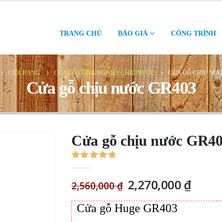
TRANG CHỦ
BÁO GIÁ
CÔNG TRÌNH
CỬA HÀNG
CỬA GỖ CÔNG NGHIỆP CHỊU NƯỚC
CỬA GỖ CHỊU NƯỚ
Cửa gỗ chịu nước GR403
Cửa gỗ chịu nước GR4
0
out of 5
Giá
Giá
2,270,000
₫
2,560,000
₫
gốc
hiện
là:
tại
Cửa gỗ Huge GR403
2,560,000 ₫.
là: