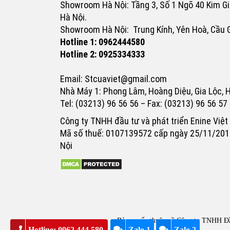
Showroom Hà Nội: Tầng 3, Số 1 Ngõ 40 Kim Gi
Hà Nội.
Showroom Hà Nội: Trung Kính, Yên Hoà, Cầu G
Hotline 1: 0962444580
Hotline 2: 0925334333
Email: Stcuaviet@gmail.com
Nhà Máy 1: Phong Lâm, Hoàng Diệu, Gia Lộc, 
Tel: (03213) 96 56 56 – Fax: (03213) 96 56 57
Công ty TNHH đầu tư và phát triển Enine Việ
Mã số thuế: 0107139572 cấp ngày 25/11/201
Nội
Bản quyển thuộc về Công ty TNHH Đầu
Hotline: 0962.444.580
Zalo 1
Zalo 2