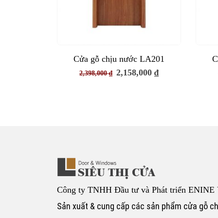
Cửa gỗ chịu nước LA201
C
Giá
Giá
2,158,000
₫
2,398,000
₫
gốc
hiện
là:
tại
2,398,000 ₫.
là:
2,158,000 ₫.
Công ty TNHH Đầu tư và Phát triển ENINE 
Sản xuất & cung cấp các sản phẩm cửa gỗ c