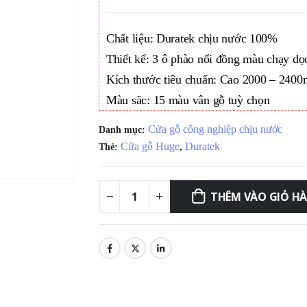
2,270
Chất liệu: Duratek chịu nước 100%
Thiết kế: 3 ô phào nổi đồng màu chạy dọ
Kích thước tiêu chuẩn: Cao 2000 – 24
Màu săc: 15 màu vân gỗ tuỳ chọn
Cửa gỗ công nghiệp chịu nước
Danh mục:
Cửa gỗ Huge
Duratek
Thẻ:
,
THÊM VÀO GIỎ H