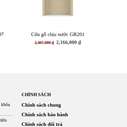
07
Cửa gỗ chịu nước GR201
Cửa gỗ
Giá
Giá
Giá
₫
2,166,000
₫
2,407,000
₫
2,541,
hiện
gốc
hiện
tại
là:
tại
.
là:
2,407,000 ₫.
là:
2,166,000 ₫.
2,166,000 ₫.
CHÍNH SÁCH
g khóa
Chính sách chung
Chính sách bảo hành
tiêu
Chính sách đổi trả