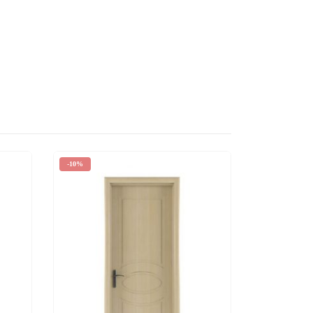
-10%
-11%