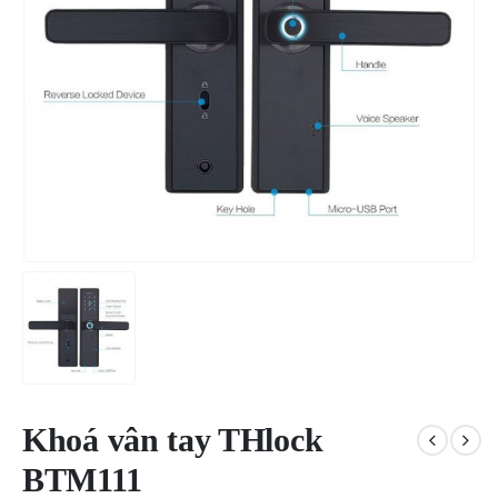
Khoá vân tay THlock
BTM111