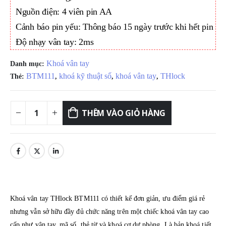
Nguồn điện: 4 viên pin AA
Cảnh báo pin yếu: Thông báo 15 ngày trước khi hết pin
Độ nhạy vân tay: 2ms
Khoá vân tay
Danh mục:
BTM111
khoá kỹ thuật số
khoá vân tay
THlock
Thẻ:
,
,
,
THÊM VÀO GIỎ HÀNG
Khoá vân tay THlock BTM111 có thiết kế đơn giản, ưu điểm giá rẻ
nhưng vẫn sở hữu đầy đủ chức năng trên một chiếc khoá vân tay cao
cấp như vân tay, mã số, thẻ từ và khoá cơ dự phòng. Là bản khoá tiết