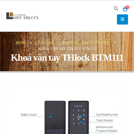
0
HOME
CỬA HÀNG
KHOÁ TỪ
,
KHOÁ VÂN TAY
KHOÁ VÂN TAY THLOCK BTM111
Khoá vân tay THlock BTM111