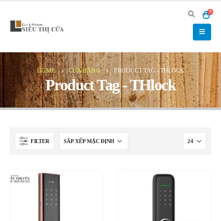
0
HOME
CỬA HÀNG
PRODUCT TAG -
THLOCK
Product Tag - THlock
FILTER