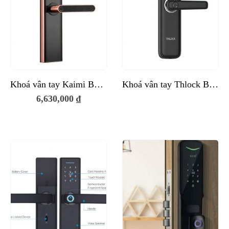
Khoá vân tay Kaimi BTM103
Khoá vân tay Thlock BTM108
6,630,000
₫
0 ₫.