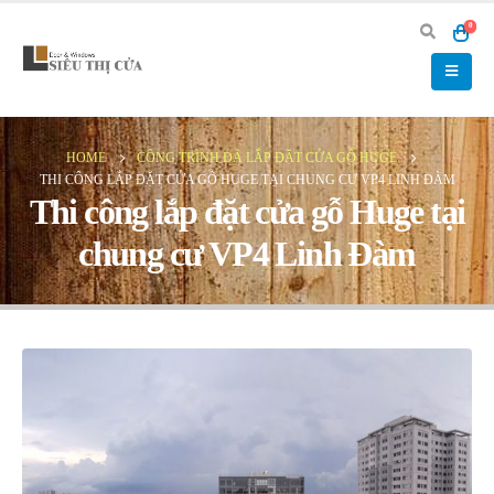
0
HOME
CÔNG TRÌNH ĐÃ LẮP ĐẶT CỬA GỖ HUGE
THI CÔNG LẮP ĐẶT CỬA GỖ HUGE TẠI CHUNG CƯ VP4 LINH ĐÀM
Thi công lắp đặt cửa gỗ Huge tại
chung cư VP4 Linh Đàm