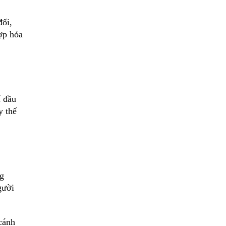
đối,
ợp hỏa
í đầu
y thế
ng
gười
cánh