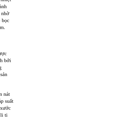
ành
c nhờ
p bọc
ảm.
ược
nh bởi
g
 sản
n nát
p suất
 xước
i ti