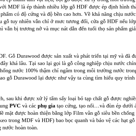
c với MDF là ép thành nhiều lớp gỗ HDF được ép định hình th
h phẩm có độ cứng và độ bền cao hơn. Về khả năng chịu nướ
ấu gỗ tuy nhiên vẫn chỉ ở mưc tương đối, cửa gỗ HDF nếu lớ
hì vẫn bị trương nở và mục nát dẫn đến tuổi thọ sản phẩm gi
F. Gỗ Durawood được sản xuất và phát triển tại mỹ và đã đ
 đây khá lâu. Tại sao lại gọi là gỗ công nghiệp chịu nước chí
 chống nước 100% thậm chí ngâm trong môi trường nước tron
sao gỗ Durawood lại được như vậy ta cùng tìm hiểu quy trình
ch, sau khi được xử lý tẩm sấy loại bỏ tạp chất gỗ được nghiề
sung
PVC
và các
phụ gia
tạo cứng, tạo nổi…và đùn ép dưới á
 Bề mặt được hoàn thiện bằng lớp Film vân gỗ siêu bền chống
eo trong MDF và HDF) bao bọc quanh và bảo vệ các hạt gỗ l
g nước hoàn toàn.