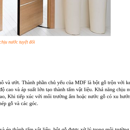
hịu nước tuyệt đối
 khô và ướt. Thành phần chủ yếu của MDF là bột gỗ trộn với k
độ cao và áp suất lớn tạo thành tấm vật liệu. Khả năng chịu 
o, Khi tiếp xúc với môi trường ẩm hoặc nước gỗ có xu hướ
 mép gỗ và các góc.
và ép thành tấm vật liệu, bột gỗ được xử lý trong môi trường