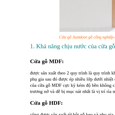
Cửa gỗ Austdoor gỗ công nghiệp c
1. Khả năng chịu nước của cửa gỗ
Cửa gỗ MDF:
được sản xuất theo 2 quy trình là quy trình
phụ gia sau đó được ép nhiều lớp dưới nhiệt 
của cửa gỗ MDF cực kỳ kém độ bền không ca
trương nở và dễ bị mục nát nhất là vị trí rìa
Cửa gỗ HDF:
cũng được sản xuất từ bột gỗ keo và phụ gia 