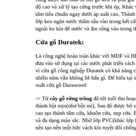
độ cao và xử lý tạo cứng trước khi ép, Khá
tấm tiêu chuẩn ngay dưới áp suất cao, Thàn
lớp keo ngăn nước thấm sâu vào trong kết c
ngoài ko kín để nước và ẩm sông vào trong t
Cửa gỗ Duratek:
Là công nghệ hoàn toàn khác với MDF và HD
đưa vào sử dụng tại các nước phát triển cách
vì cửa gỗ công nghiệp Duratek có khả năng
nhiều năm vẫn không hề hấn gì. Để hiểu tại 
xuất cửa gỗ Durawood:
-> Từ
cây gỗ rừng trồng
đã tới tuổi thu hoạ
thành bột mịn(như bột mì), Sau đó được bổ 
cao tạo thành tấm cửa, khuôn cửa, nẹp cửa.
và đa dạng màu sắc. Nhờ lớp PVC(khác lớp k
nên tạo nên một bức vách kín tuyệt đối chốn