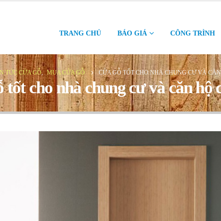
TRANG CHỦ
BÁO GIÁ
CÔNG TRÌNH
IN TỨC CỬA GỖ
,
MUA CỬA GỖ
CỬA GỖ TỐT CHO NHÀ CHUNG CƯ VÀ CĂN
 tốt cho nhà chung cư và căn hộ 