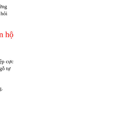
hững
 hỏi
n hộ
ệp cực
gỗ tự
g.