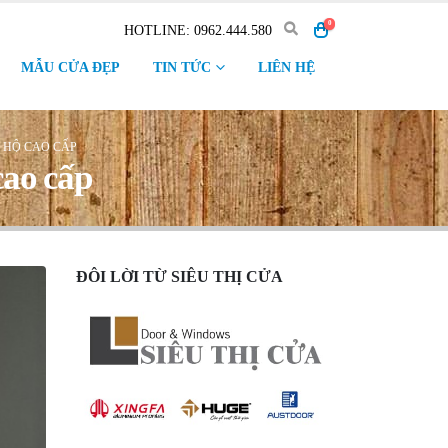
0
HOTLINE: 0962.444.580
MẪU CỬA ĐẸP
TIN TỨC
LIÊN HỆ
 HỘ CAO CẤP
cao cấp
ĐÔI LỜI TỪ SIÊU THỊ CỬA