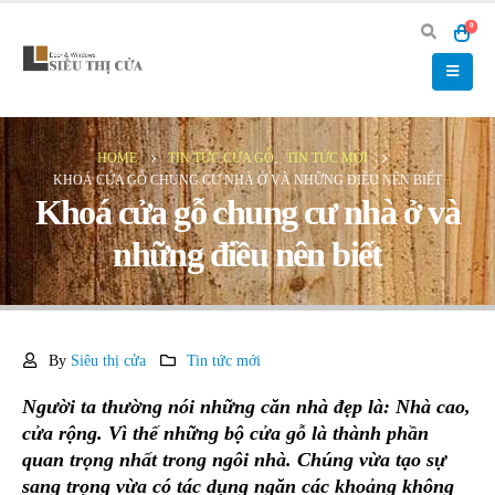
0
HOME
TIN TỨC CỬA GỖ
,
TIN TỨC MỚI
KHOÁ CỬA GỖ CHUNG CƯ NHÀ Ở VÀ NHỮNG ĐIỀU NÊN BIẾT
Khoá cửa gỗ chung cư nhà ở và
những điều nên biết
By
Siêu thị cửa
Tin tức mới
Người ta thường nói những căn nhà đẹp là: Nhà cao,
cửa rộng. Vì thế những bộ cửa gỗ là thành phần
quan trọng nhất trong ngôi nhà. Chúng vừa tạo sự
sang trọng vừa có tác dụng ngăn các khoảng không