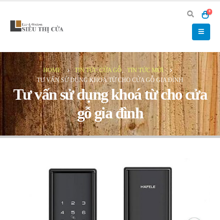
0
HOME
TIN TỨC CỬA GỖ
,
TIN TỨC MỚI
TƯ VẤN SỬ DỤNG KHOÁ TỪ CHO CỬA GỖ GIA ĐÌNH
Tư vấn sử dụng khoá từ cho cửa
gỗ gia đình