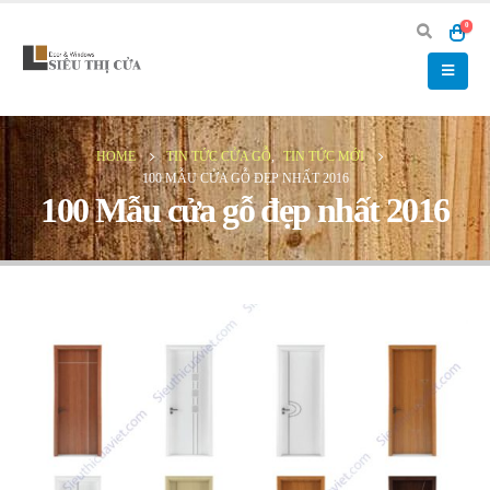
0
HOME
TIN TỨC CỬA GỖ
,
TIN TỨC MỚI
100 MẪU CỬA GỖ ĐẸP NHẤT 2016
100 Mẫu cửa gỗ đẹp nhất 2016