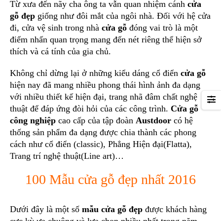
Từ xưa đến nãy cha ông ta vẫn quan nhiệm cánh
cửa
gỗ đẹp
giống như đôi mắt của ngôi nhà. Đối với hệ cửa
đi, cửa vệ sinh trong nhà
cửa gỗ
đóng vai trò là một
điểm nhấn quan trọng mang đến nét riêng thể hiện sở
thích và cá tính của gia chủ.
Không chỉ dừng lại ở những kiểu dáng cổ điển
cửa gỗ
hiện nay đã mang nhiều phong thái hình ảnh đa dạng
với nhiều thiết kế hiện đại, trang nhã đâm chất nghệ
thuật để đáp ứng đòi hỏi của các công trình.
Cửa gỗ
công nghiệp
cao cấp của tập đoàn
Austdoor
có hệ
thống sản phẩm đa dạng được chia thành các phong
cách như cổ điển (classic), Phẳng Hiện đại(Flatta),
Trang trí nghệ thuật(Line art)…
100 Mẫu cửa gỗ đẹp nhất 2016
Dưới đây là một số
mẫu cửa gỗ đẹp
được khách hàng
cực kỳ ưa chuộng và lựa chọn nhiều nhất trong năm.