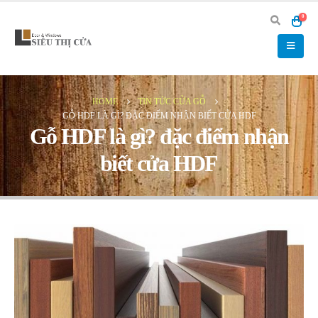
0
HOME
TIN TỨC CỬA GỖ
GỖ HDF LÀ GÌ? ĐẶC ĐIỂM NHẬN BIẾT CỬA HDF
Gỗ HDF là gì? đặc điểm nhận
biết cửa HDF