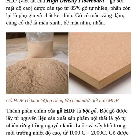
HDF (viết tắt của
High Density Fiberboard
– gỗ sợi
mật độ cao) được cấu tạo từ 85% gỗ tự nhiên, phần còn
lại là phụ gia và chất kết dính. Gỗ có màu vàng đậm,
cũng có thể là màu xanh, bề mặt nhịn, nhẵn.
Gỗ HDF có khối lượng riêng lớn chịu nước tốt hơn MDF
Thành phần chính của
gỗ HDF
là
bột gỗ
. Bột gỗ được
lấy từ nguyên liệu sản xuất sản phẩm nội thất là gỗ tự
nhiên rừng trồng nguyên khối: Luộc và sấy khô trong
môi trường nhiệt độ cao, từ 1000 C – 2000C. Gỗ được