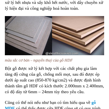
xử lý hết nhựa và sấy khô hết nước, với dây chuyền xử
lý hiện đại và công nghiệp hoá hoàn toàn.
màu sắc cơ bản – nguyên thuỷ của gỗ HDF
Bột gỗ được xử lý kết hợp với các chất phụ gia làm
tăng độ cứng của gỗ, chống mối mọt, sau đó được ép
dưới áp suất cao (850-870 kg/cm2) và được định hình
thành tấm gỗ HDF có kích thước 2.000mm x 2.400mm,
có độ dày từ 6mm – 24mm tùy theo yêu cầu.
Cũng có thể nói nếu như bạn có tìm hiểu qua về
gỗ
MDF
có thể thấy được cửa HDF cũng sẽ có quy trình