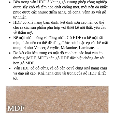
Bên trong ván HDF là khung gỗ xương ghép công nghiệp
được sấy khô và tẩm hóa chất chống mọt, mối nên đã khắc
phục được các nhược điểm nặng, dễ cong, vênh so với gỗ
tự nhiên.
HDF có khả năng bám dính, kết dính sơn cao nên có thể
cho ra các sản phẩm phù hợp với thiết kế nội thất, yêu cầu
về thẩm mỹ.
Bề mặt nhẵn bóng và đồng nhất. Gỗ HDF có bề mặt rất
mịn, nhẵn nên có thể dễ dàng được sơn hoặc ép các bề mặt
trang trí như Veneer, Acrylic, Melamine, Laminate….
Do kết cấu bên trong có mật độ cao hơn các loại ván ép
thường (MDF, MFC) nên gỗ HDF đặc biệt chống ẩm tốt
hơn gỗ MDF.
Ván HDF có độ cứng và độ bền cơ lý cùng khả năng chịu
va đập rất cao. Khả năng chịu tải trọng của gỗ HDF là rất
tốt.