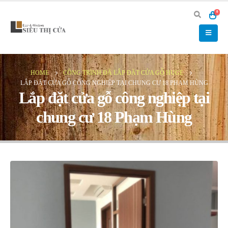
0
HOME
CÔNG TRÌNH ĐÃ LẮP ĐẶT CỬA GỖ HUGE
LẮP ĐẶT CỬA GỖ CÔNG NGHIỆP TẠI CHUNG CƯ 18 PHẠM HÙNG
Lắp đặt cửa gỗ công nghiệp tại
chung cư 18 Phạm Hùng