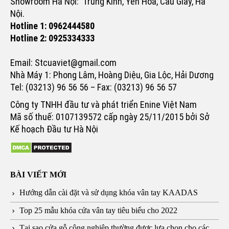
Showroom Hà Nội: Trung Kính, Yên Hoà, Cầu Giấy, Hà
Nội.
Hotline 1: 0962444580
Hotline 2: 0925334333
Email: Stcuaviet@gmail.com
Nhà Máy 1: Phong Lâm, Hoàng Diệu, Gia Lộc, Hải Dương
Tel: (03213) 96 56 56 – Fax: (03213) 96 56 57
Công ty TNHH đầu tư và phát triển Enine Việt Nam
Mã số thuế: 0107139572 cấp ngày 25/11/2015 bởi Sở
Kế hoạch Đầu tư Hà Nội
BÀI VIẾT MỚI
Hướng dẫn cài đặt và sử dụng khóa vân tay KAADAS
Top 25 mẫu khóa cửa vân tay tiêu biểu cho 2022
Tại sao cửa gỗ công nghiệp thường được lựa chọn cho các