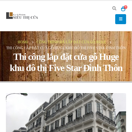
0
HOME
CÔNG TRÌNH ĐÃ LẮP ĐẶT CỬA GỖ HUGE
THI CÔNG LẮP ĐẶT CỬA GỖ HUGE KHU ĐÔ THỊ FIVE STAR ĐÌNH THÔN
Thi công lắp đặt cửa gỗ Huge
khu đô thị Five Star Đình Thôn