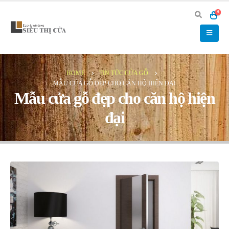
0
HOME
TIN TỨC CỬA GỖ
MẪU CỬA GỖ ĐẸP CHO CĂN HỘ HIỆN ĐẠI
Mẫu cửa gỗ đẹp cho căn hộ hiện
đại