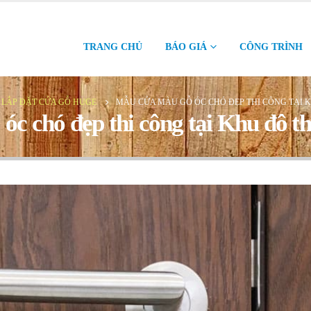
TRANG CHỦ
BÁO GIÁ
CÔNG TRÌNH
 LẮP ĐẶT CỬA GỖ HUGE
MẪU CỬA MÀU GỖ ÓC CHÓ ĐẸP THI CÔNG TẠI K
c chó đẹp thi công tại Khu đô t