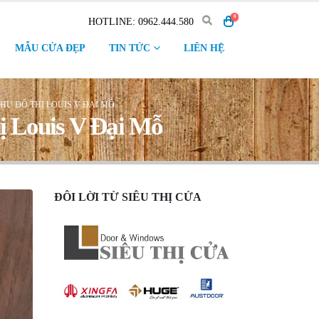
0
HOTLINE: 0962.444.580
MẪU CỬA ĐẸP
TIN TỨC
LIÊN HỆ
HU ĐÔ THỊ LOUIS V ĐẠI MỖ
hị Louis V Đại Mỗ
ĐÔI LỜI TỪ SIÊU THỊ CỬA