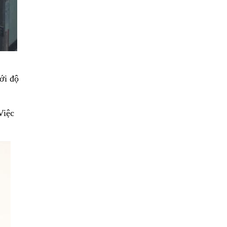
ới độ
Việc