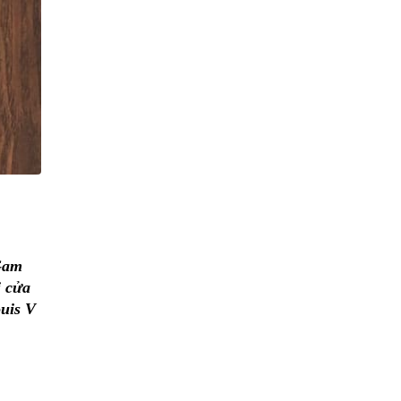
 Gam
ị cửa
ouis V