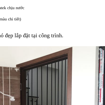
atek chịu nước
àu chi tiết)
 đẹp lắp đặt tại công trình.