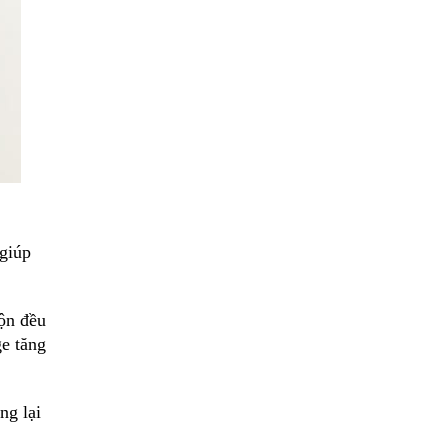
giúp
ộn đều
e tăng
ng lại