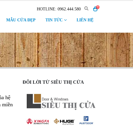
0
HOTLINE: 0962.444.580
MẪU CỬA ĐẸP
TIN TỨC
LIÊN HỆ
ĐÔI LỜI TỪ SIÊU THỊ CỬA
ủa hệ
h miền