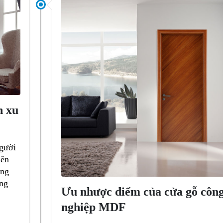
n xu
gười
iên
ộng
ông
Ưu nhược điểm của cửa gỗ côn
nghiệp MDF