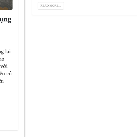
READ MORE...
dụng
g lại
ho
 với
đều có
ên